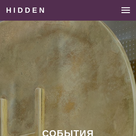
H I D D E N
СОБЫТИЯ