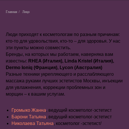
Главная
/
Лицо
Люди приходят к косметологам по разным причинам:
кто-то для удовольствия, кто-то – для здоровья. У нас
эти пункты можно совместить.
Бренды, на которых мы работаем, наверняка вам
известны:
RHEA (Италия), Linda Kristel (Италия),
Dermo Ioniq (Франция), Lycon (Австралия)
Разные техники укрепляющего и расслабляющего
массажа руками лучших эстетистов Москвы, инъекции
для увлажнения, коррекции проблемных зон и
морщин – к вашим услугам.
Громыко Жанна
, ведущий косметолог-эстетист
Барони Татьяна
, ведущий косметолог-эстетист
Николаева Татьяна
, косметолог -эстетист/