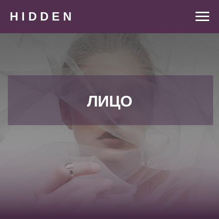
H I D D E N
ЛИЦО